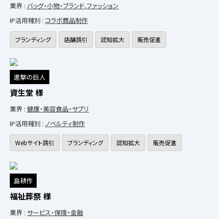
業界 :
バッグ・小物・ブランド
,
ファッション
IP活用種別 :
コラボ商品制作
ブランディング
店舗誘引
認知拡大
販売促進
進撃の巨人
資生堂 様
業界 :
健康・美容食品・サプリ
IP活用種別 :
ノベルティ制作
Webサイト誘引
ブランディング
認知拡大
販売促進
島耕作
福祉葬祭 様
業界 :
サービス・保険・金融