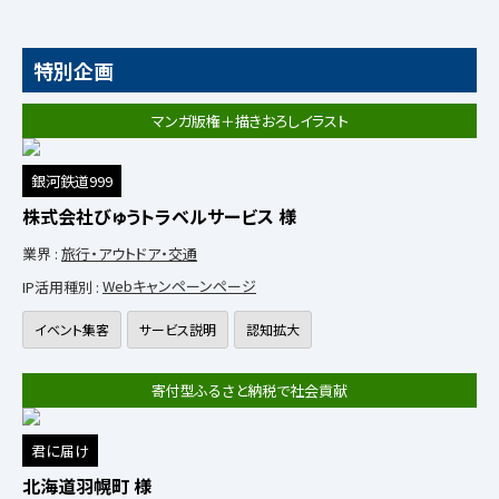
特別企画
マンガ版権＋描きおろしイラスト
銀河鉄道999
株式会社びゅうトラベルサービス 様
業界 :
旅行・アウトドア・交通
IP活用種別 :
Webキャンペーンページ
イベント集客
サービス説明
認知拡大
寄付型ふるさと納税で社会貢献
君に届け
北海道羽幌町 様