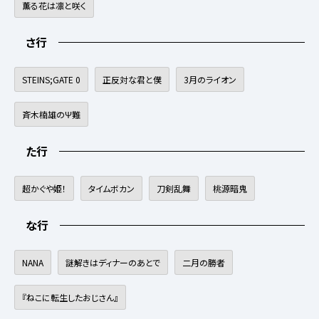
薫る花は凛と咲く
さ行
STEINS;GATE 0
正反対な君と僕
3月のライオン
斉木楠雄のΨ難
た行
超かぐや姫！
タイムボカン
刀剣乱舞
桃源暗鬼
な行
NANA
謎解きはディナーのあとで
二月の勝者
『ねこに転生したおじさん』