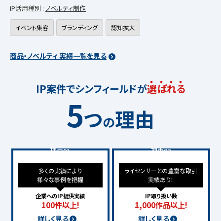
IP活用種別 :
ノベルティ制作
イベント集客
ブランディング
認知拡大
商品・ノベルティ 実績一覧を見る
IP案件でシンフィールドが
選
ば
れ
る
5
つ
理由
の
理由01
理由02
多くの実績により
ライセンサーとの豊富な
取引
様々な事例を把握
実績あり！
企業へのIP提供実績
IP取り扱い数
100件以上!
1,000作品以上!
詳しく見る
詳しく見る