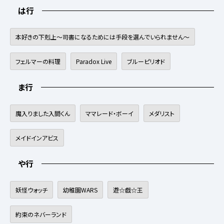
は行
本好きの下剋上〜司書になるためには手段を選んでいられません〜
フェルマーの料理
Paradox Live
ブルーピリオド
ま行
魔入りました入間くん
ママレード・ボーイ
メダリスト
メイドインアビス
や行
妖怪ウォッチ
幼稚園WARS
遊☆戯☆王
約束のネバーランド