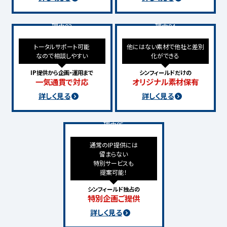
理由03
理由04
トータルサポート可能
他にはない素材で他社と
差別
なので
相談しやすい
化ができる
IP提供から企画・運用まで
シンフィールドだけの
一気通貫で対応
オリジナル素材保有
詳しく見る
詳しく見る
理由05
通常のIP提供には
留まらない
特別サービスも
提案可能！
シンフィールド独占の
特別企画ご提供
詳しく見る