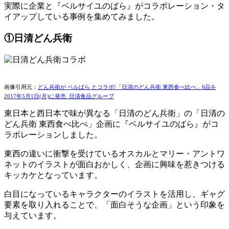
実際に企業と『ベルサイユのばら』がコラボレーション・タ
イアップしている事例を集めてみました。
①日清どん兵衛
画像引用元：
どん兵衛が ベルばら とコラボ!「日清のどん兵衛 東西食べ比べ」6品を
2017年5月1日(月)に発売_日清食品グループ
東日本と西日本で味が異なる「日清のどん兵衛」の「日清の
どん兵衛 東西食べ比べ」企画に『ベルサイユのばら』がコ
ラボレーションしました。
東西の違いに衝撃を受けているオスカルとマリー・アントワ
ネットのイラストが面白おかしく、企画に興味を惹きつける
キッカケとなっています。
白目になっているキャラクターのイラストを活用し、ギャグ
要素を取り入れることで、「面白そうな企画」という印象を
与えています。