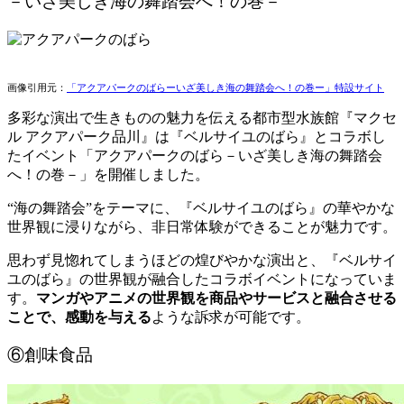
－いざ美しき海の舞踏会へ！の巻－
画像引用元：
「アクアパークのばらーいざ美しき海の舞踏会へ！の巻ー」特設サイト
多彩な演出で生きものの魅力を伝える都市型水族館『マクセ
ル アクアパーク品川』は『ベルサイユのばら』とコラボし
たイベント「アクアパークのばら－いざ美しき海の舞踏会
へ！の巻－」を開催しました。
“海の舞踏会”をテーマに、『ベルサイユのばら』の華やかな
世界観に浸りながら、非日常体験ができることが魅力です。
思わず見惚れてしまうほどの煌びやかな演出と、『ベルサイ
ユのばら』の世界観が融合したコラボイベントになっていま
す。
マンガやアニメの世界観を商品やサービスと融合させる
ことで、感動を与える
ような訴求が可能です。
⑥創味食品