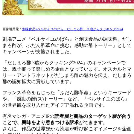
画像引用元：
創味食品×ベルサイユのばら だしまろ酢 ３歳からクッキング2024
劇場アニメ『ベルサイユのばら』と創味食品の調味料、だし
まろ酢が、ふだん酢革命に挑む。感動の酢トーリー」として
キャンペーンが実施されました。
「だしまろ酢 3歳からクッキング2024」のキャンペーンで
は、親子揃って楽しめる企画となっています。オスカルとマ
リー・アントワネットがだしまろ酢の魅力を伝え、だしまろ
酢の認知拡大に貢献しています。
フランス革命をもじった「ふだん酢革命」というキーワード
や、「感動の酢(ス)トーリー」など、『ベルサイユのばら』
の世界観を取り入れたアイデア溢れる企画です。
有名マンガ・アニメIPの
読者層と商品のターゲット層が合う
ことで、興味をより惹きつける訴求
ができます。
さらに、作品の世界観から読者が呼び起こすイメージを企画