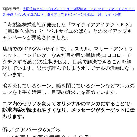
画像引用元：
共同通信グループのプレスリリース配信メディア マイティアアイテクトＥ
Ｘ 漫画「ベルサイユのばら」タイアップキャンペーン4月5日（月）サイト公開
千寿製薬株式会社が発売した『マイティアアイテクトＥＸ』
（第2類医薬品）と『ベルサイユのばら』とのタイアップキ
ャンペーンが実施されました。
店頭でのPOPやWebサイトで、オスカル、マリー・アントワ
ネット、アンドレが、なみだ目や目の異物感(コロコロ・チ
クチクする感じ)の症状を伝え、目薬で解決できることを解
説しています。思わず読んでしまうオリジナルの漫画になっ
ています。
涙を流しているシーン、瞼を閉じているシーンなどマンガの
コマを上手く活用し、目薬の訴求力を高めています。
コマ内のセリフを変えて
オリジナルのマンガにすることで、
訴求内容が読まれやすくなり、メッセージがターゲットに伝
わります。
⑤アクアパークのばら