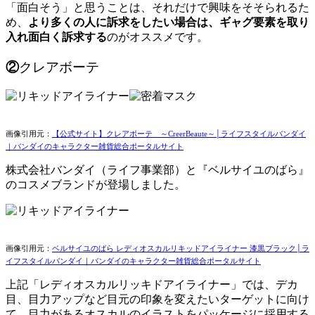
「面白そう」と思うことは、それだけで興味をそそられるた
め、
より多くの人に訴求をしたい場合は、ギャグ要素を取り
入れ面白く訴求する
のがオススメです。
②
クレアボーテ
画像引用元：
【公式サイト】クレアボーテ ～CreerBeaute～│ライフスタイルバンダイ
｜バンダイのキャラクター雑貨総合ポータルサイト
株式会社バンダイ（ライフ事業部）と『ベルサイユのばら』
のコスメブランドが登場しました。
画像引用元：
ベルサイユのばら レディオスカルリキッドアイライナー 漆黒ブラック│ラ
イフスタイルバンダイ｜バンダイのキャラクター雑貨総合ポータルサイト
上記「レディオスカルリッキドアイライナー」では、デカ
目、目力アップなど目元の印象を変えたいターゲットに向け
て、目力があるオスカルのイラストをパッケージに採用する