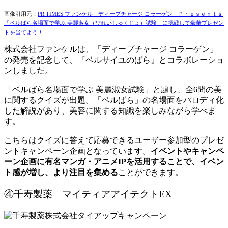
画像引用元：
PR TIMES ファンケル ディープチャージ コラーゲン Ｐｒｅｓｅｎｔｓ
「ベルばら名場面で学ぶ 美麗淑女（びれいしゅくじょ）試験」に挑戦して豪華プレゼン
トを当てよう！
株式会社ファンケルは、「ディープチャージ コラーゲン」
の発売を記念して、『ベルサイユのばら』とコラボレーショ
ンしました。
「ベルばら名場面で学ぶ 美麗淑女試験」と題し、全6問の美
に関するクイズが出題。「ベルばら」の名場面をパロディ化
した解説があり、美容に関する知識を楽しみながら学べま
す。
こちらはクイズに答えて応募できるユーザー参加型のプレゼ
ントキャンペーン企画となっています。
イベントやキャンペ
ーン企画に有名マンガ・アニメIPを活用することで、イベン
ト感が増し、より注目を集める
ことができます。
④千寿製薬 マイティアアイテクトEX