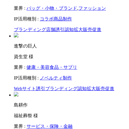
業界 :
バッグ・小物・ブランド
,
ファッション
IP活用種別 :
コラボ商品制作
ブランディング
店舗誘引
認知拡大
販売促進
進撃の巨人
資生堂 様
業界 :
健康・美容食品・サプリ
IP活用種別 :
ノベルティ制作
Webサイト誘引
ブランディング
認知拡大
販売促進
島耕作
福祉葬祭 様
業界 :
サービス・保険・金融