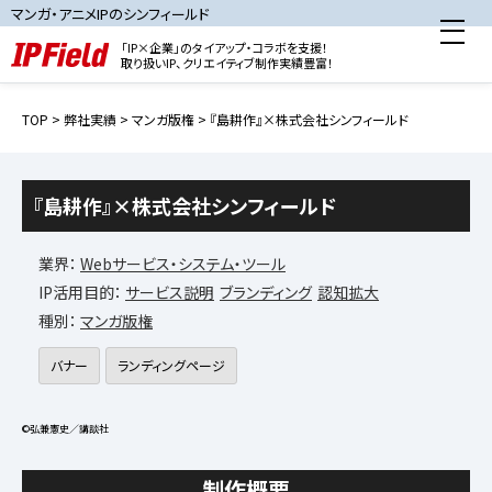
マンガ・アニメIPのシンフィールド
「IP×企業」のタイアップ・コラボを支援！
取り扱いIP、クリエイティブ制作実績豊富！
TOP
>
弊社実績
>
マンガ版権
> 『島耕作』×株式会社シンフィールド
『島耕作』×株式会社シンフィールド
業界：
Webサービス・システム・ツール
IP活用目的：
サービス説明
ブランディング
認知拡大
種別：
マンガ版権
バナー
ランディングページ
©弘兼憲史／講談社
制作概要