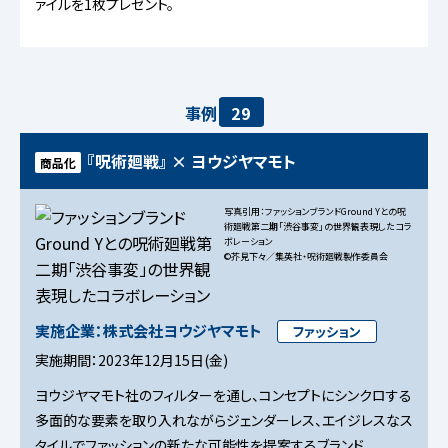
ァイルを1枚プレゼント。
事例
29
『呪術廻戦』 × ヨウジヤマモト
商品化
写真引用：ファッションブランドGround Yとの呪
術廻戦第二期「渋谷事変」の世界観表現したコラ
ボレーション
©芥見下々／集英社・呪術廻戦製作委員会
実施企業：株式会社ヨウジヤマモト
ファッション
実施期間：2023年12月15日(金)
ヨウジヤマモト社のフィルターを通し、コンセプトにシンクロする
多面的な要素を取り入れながらジェンダーレス、エイジレスなス
タイルでファッションの新たな可能性を提案するブランド