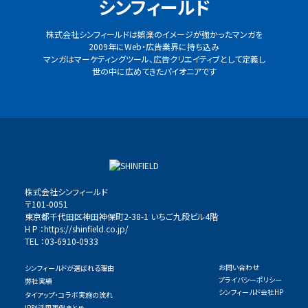
シンフィールド
株式会社シンフィールドは娯楽のイメージが強かったマンガを
2009年にWeb・広告業界に持ち込み
マンガはマーケティングツール、広告クリエイティブとして定義し
世の中に広めてきたパイオニアです
株式会社シンフィールド
〒101-0051
東京都千代田区神田神保町2-38-1 いちご九段ビル4階
H P ：
https://shinfield.co.jp/
TEL ：03-6910-0933
お問い合わせ
シンフィールドが選ばれる理由
プライバシーポリシー
弊社実績
シンフィールド会社HP
タイアップ・コラボ実施の流れ
IP別活用事例まとめ