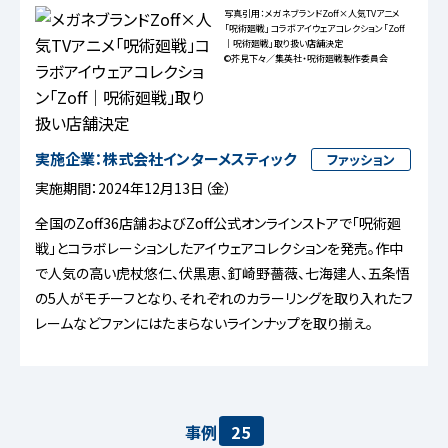
写真引用：メガネブランドZoff×人気TVアニメ
「呪術廻戦」コラボアイウェアコレクション「Zoff
｜呪術廻戦」取り扱い店舗決定
©芥見下々／集英社・呪術廻戦製作委員会
実施企業：株式会社インターメスティック
ファッション
実施期間：2024年12月13日（金）
全国のZoff36店舗およびZoff公式オンラインストアで「呪術廻
戦」とコラボレーションしたアイウェアコレクションを発売。作中
で人気の高い虎杖悠仁、伏黒恵、釘崎野薔薇、七海建人、五条悟
の5人がモチーフとなり、それぞれのカラーリングを取り入れたフ
レームなどファンにはたまらないラインナップを取り揃え。
事例
25