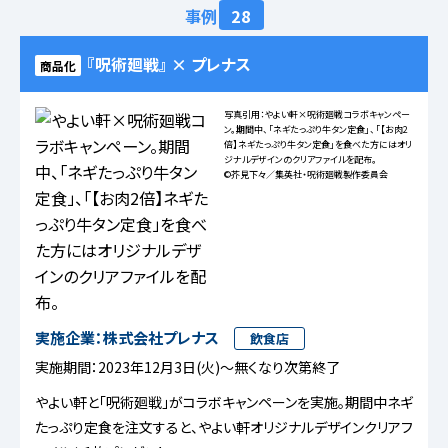
事例
28
『呪術廻戦』 × プレナス
商品化
写真引用：やよい軒×呪術廻戦コラボキャンペー
ン。期間中、「ネギたっぷり牛タン定食」、「【お肉2
倍】ネギたっぷり牛タン定食」を食べた方にはオリ
ジナルデザインのクリアファイルを配布。
©芥見下々／集英社・呪術廻戦製作委員会
実施企業：株式会社プレナス
飲食店
実施期間：2023年12月3日(火)～無くなり次第終了
やよい軒と「呪術廻戦」がコラボキャンペーンを実施。期間中ネギ
たっぷり定食を注文すると、やよい軒オリジナルデザインクリアフ