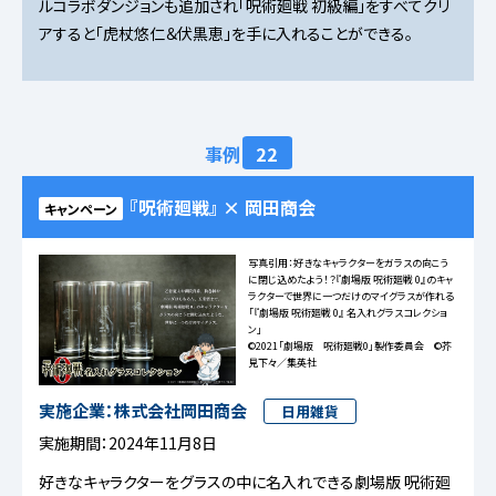
ルコラボダンジョンも追加され「呪術廻戦 初級編」をすべてクリ
アすると「虎杖悠仁＆伏黒恵」を手に入れることができる。
事例
22
『呪術廻戦』 × 岡田商会
キャンペーン
写真引用：好きなキャラクターをガラスの向こう
に閉じ込めたよう！？『劇場版 呪術廻戦 0』のキャ
ラクターで世界に一つだけのマイグラスが作れる
「『劇場版 呪術廻戦 0』 名入れグラスコレクショ
ン」
©2021「劇場版 呪術廻戦0」製作委員会 ©芥
見下々／集英社
実施企業：株式会社岡田商会
日用雑貨
実施期間：2024年11月8日
好きなキャラクターをグラスの中に名入れできる劇場版 呪術廻