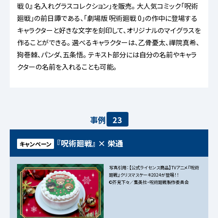
戦 0』 名入れグラスコレクション」を販売。 大人気コミック「呪術
廻戦」の前日譚である、「劇場版 呪術廻戦 0」の作中に登場する
キャラクターと好きな文字を刻印して、オリジナルのマイグラスを
作ることができる。 選べるキャラクターは、乙骨憂太、禪院真希、
狗巻棘、パンダ、五条悟。 テキスト部分には自分の名前やキャラ
クターの名前を入れることも可能。
事例
23
『呪術廻戦』 × 栄通
キャンペーン
写真引用：【公式ライセンス商品】TVアニメ『呪術
廻戦』クリスマスケーキ2024が登場！！
©芥見下々／集英社・呪術廻戦製作委員会