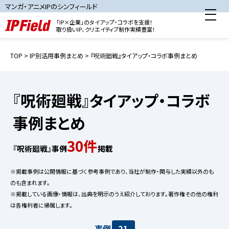
マンガ・アニメIPのシンフィールド
「IP×企業」のタイアップ・コラボを支援！
取り扱いIP、クリエイティブ制作実績豊富！
TOP
>
IP別活用事例まとめ
> 『呪術廻戦』タイアップ・コラボ事例まとめ
『呪術廻戦』タイアップ・コラボ
事例まとめ
30件
『呪術廻戦』事例
掲載
※掲載事例は公開情報に基づく参考事例であり、当社が制作・関与した実績以外のも
のも含まれます。
※掲載している画像・情報は、出典を明示のうえ紹介しております。著作権その他の権利
は各権利者に帰属します。
事例
21