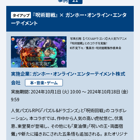
『呪術廻戦』 × ガンホー・オンライン・エンタ
タイアップ
ーテイメント
写真引用：【パズル＆ドラゴンズ】大人気TVアニメ
『呪術廻戦』とのコラボを実施！
©芥見下々／集英社・呪術廻戦製作委員会
実施企業：ガンホー・オンライン・エンターテイメント株式
会社
本・音楽・ゲーム
実施期間：2024年10月1日（火）10:00 ～ 2024年10月18日（金）
9:59
人気パズルRPG「パズル＆ドラゴンズ」と「呪術回戦」の コラボレ
ーション。 本コラボでは、作中から人気の高い虎杖悠仁、伏黒
恵、東堂葵が登場し、 その他にも「夏油傑」「呪いの王・両面宿
儺」や新たに描きおこされた五条悟も追加される。 またオリジナ