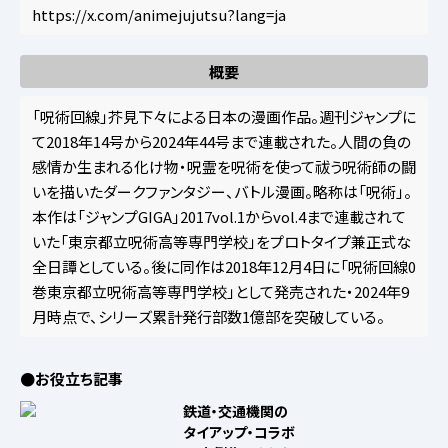
https://x.com/animejujutsu?lang=ja
概要
「呪術回線」芥見下々による日本の漫画作品。週刊ジャンプに
て2018年14号から2024年44号まで連載された。人間の負の
感情か生まれる化け物・呪霊を呪術を使って祓う呪術師の闘
いを描いたダークファンタジー、バトル漫画。略称は「呪術」。
本作は「ジャンプGIGA」2017vol.1からvol.4まで連載されて
いた「東京都立呪術高等専門学校」をプロトタイプ兼正式な
全日譚としている。後に同作は2018年12月4日に「呪術回線0
巻東京都立呪術高等専門学校」として発売された・2024年9
月時点で、シリーズ累計発行部数1億部を突破している。
●お役立ち記事
鉄道・交通機関の
タイアップ・コラボ