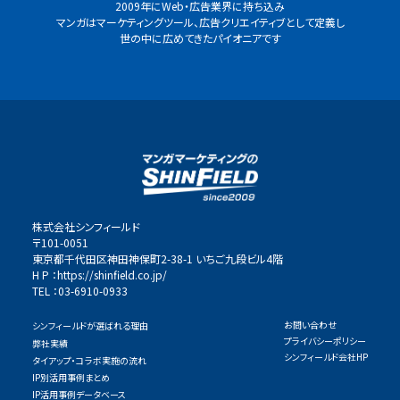
2009年にWeb・広告業界に持ち込み
マンガはマーケティングツール、広告クリエイティブとして定義し
世の中に広めてきたパイオニアです
株式会社シンフィールド
〒101-0051
東京都千代田区神田神保町2-38-1 いちご九段ビル4階
H P ：
https://shinfield.co.jp/
TEL ：03-6910-0933
お問い合わせ
シンフィールドが選ばれる理由
プライバシーポリシー
弊社実績
シンフィールド会社HP
タイアップ・コラボ実施の流れ
IP別活用事例まとめ
IP活用事例データベース