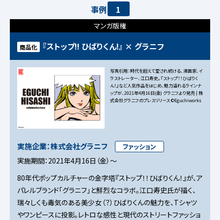
事例
1
マンガ版権
『ストップ!! ひばりくん!』 × グラニフ
商品化
写真引用：時代を超えて愛され続ける、漫画家、イ
ラストレーター、江口寿史。『ストップ！！ひばりく
ん！』など人気作品をはじめ、魅力溢れるラインナ
ップが、2021年4月16日(金) グラニフより発売 | 株
式会社グラニフのプレスリリース
©Eguchiworks
実施企業：株式会社グラニフ
ファッション
実施期間：2021年4月16日（金）～
80年代ポップカルチャーの金字塔『ストップ！！ひばりくん！』が、ア
パレルブランド「グラニフ」と鮮烈なコラボ。江口寿史氏が描く、
瑞々しくも毒気のある美少女（？）ひばりくんの魅力を、Tシャツ
やワンピースに投影。レトロな感性と現代のストリートファッショ